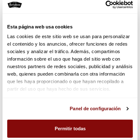
Esta página web usa cookies
Las cookies de este sitio web se usan para personalizar
el contenido y los anuncios, ofrecer funciones de redes
sociales y analizar el tráfico. Además, compartimos
información sobre el uso que haga del sitio web con
nuestros partners de redes sociales, publicidad y análisis
web, quienes pueden combinarla con otra información
que les haya proporcionado o que hayan recopilado a
partir del uso que haya hecho de sus servicios.
Café Molido Descafeinado
Café 1885 Natural 10 cápsulas
Mezcla 250g
Las cookies utilizadas en este sitio web pueden ser
Panel de configuración
5,62 €
consultadas en el panel de configuración, donde podrá
Agotado temporalmente
ajustar sus preferencias en cualquier momento.
4,99 €
Añadir
Vista
Permitir todas