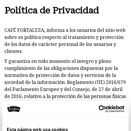
Política de Privacidad
CAFÉ FORTALEZA, informa a los usuarios del sitio web
sobre su política respecto al tratamiento y protección
de los datos de carácter personal de los usuarios y
clientes.
Y garantiza en todo momento el íntegro y pleno
cumplimiento de las obligaciones dispuestas por la
normativa de protección de datos y servicios de la
sociedad de la información: Reglamento (UE) 2016/679
del Parlamento Europeo y del Consejo, de 27 de abril
de 2016, relativo a la protección de las personas físicas
en lo que respecta al tratamiento de datos personales
y a la libre circulación de estos datos (RGPD), la
normativa Ley Orgánica 3/2018, de 5 de diciembre, de
Protección de Datos Personales y garantía de los
Esta página web usa cookies