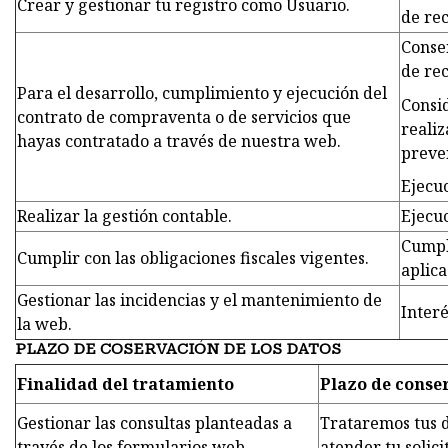
Crear y gestionar tu registro como Usuario.
de rec
Conse
de rec
Para el desarrollo, cumplimiento y ejecución del
Consi
contrato de compraventa o de servicios que
realiz
hayas contratado a través de nuestra web.
preve
Ejecuc
Realizar la gestión contable.
Ejecuc
Cumpl
Cumplir con las obligaciones fiscales vigentes.
aplica
Gestionar las incidencias y el mantenimiento de
Interé
la web.
PLAZO DE COSERVACIÓN DE LOS DATOS
Finalidad del tratamiento
Plazo de conse
Gestionar las consultas planteadas a
Trataremos tus d
través de los formularios web.
atender tu solici