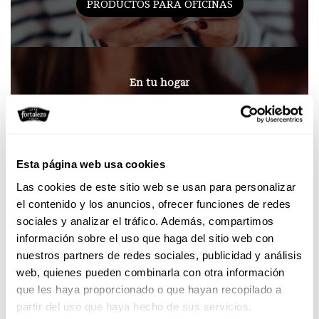
PRODUCTOS PARA OFICINAS
En tu hogar
Disfruta de tu café
de toda la vida
Esta página web usa cookies
PRODUCTOS PARA HOGAR
Las cookies de este sitio web se usan para personalizar
el contenido y los anuncios, ofrecer funciones de redes
sociales y analizar el tráfico. Además, compartimos
información sobre el uso que haga del sitio web con
nuestros partners de redes sociales, publicidad y análisis
En tu bar
web, quienes pueden combinarla con otra información
Llevamos tu negocio al
que les haya proporcionado o que hayan recopilado a
siguiente nivel
partir del uso que haya hecho de sus servicios.