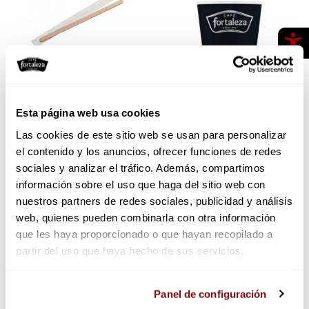
Esta página web usa cookies
Paletina de madera 150 uds
Vaso Take Away compostable
100 uds
Las cookies de este sitio web se usan para personalizar
el contenido y los anuncios, ofrecer funciones de redes
2,30 €
8,71 €
sociales y analizar el tráfico. Además, compartimos
Añadir
Añadir
información sobre el uso que haga del sitio web con
nuestros partners de redes sociales, publicidad y análisis
web, quienes pueden combinarla con otra información
que les haya proporcionado o que hayan recopilado a
partir del uso que haya hecho de sus servicios.
Las cookies utilizadas en este sitio web pueden ser
Panel de configuración
consultadas en el panel de configuración, donde podrá