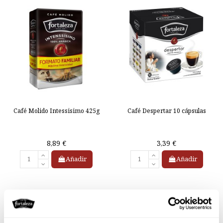
Café Molido Intessisimo 425g
Café Despertar 10 cápsulas
8,89 €
3,39 €
Añadir
Añadir