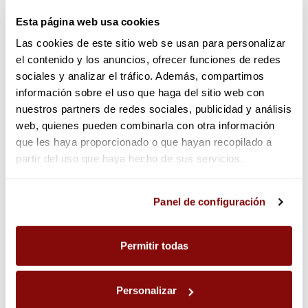
Esta página web usa cookies
Las cookies de este sitio web se usan para personalizar
el contenido y los anuncios, ofrecer funciones de redes
sociales y analizar el tráfico. Además, compartimos
información sobre el uso que haga del sitio web con
nuestros partners de redes sociales, publicidad y análisis
web, quienes pueden combinarla con otra información
Café Intenssisimo 10 cápsulas
Café Descafeinado Forte 10
cápsulas
que les haya proporcionado o que hayan recopilado a
partir del uso que haya hecho de sus servicios.
3,39 €
Agotado temporalmente
3,39 €
Las cookies utilizadas en este sitio web pueden ser
Añadir
Panel de configuración
Vista
consultadas en el panel de configuración, donde podrá
ajustar sus preferencias en cualquier momento.
Permitir todas
Personalizar