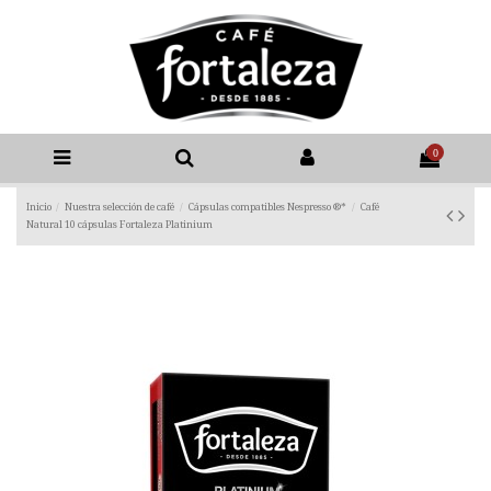
0
Inicio
Nuestra selección de café
Cápsulas compatibles Nespresso ®*
Café
Natural 10 cápsulas Fortaleza Platinium