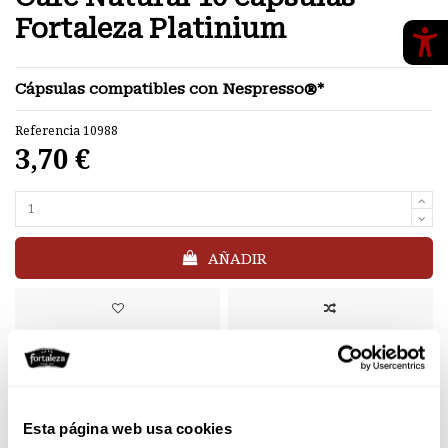
Fortaleza Platinium
Cápsulas compatibles con Nespresso®*
Referencia
10988
3,70 €
AÑADIR
✔
Envío gratis
desde 40€
Pago seguro
Esta página web usa cookies