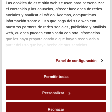
Las cookies de este sitio web se usan para personalizar
Transacciones cifradas SSL
el contenido y los anuncios, ofrecer funciones de redes
sociales y analizar el tráfico. Además, compartimos
información sobre el uso que haga del sitio web con
Descripción
nuestros partners de redes sociales, publicidad y análisis
Detalles de producto
web, quienes pueden combinarla con otra información
que les haya proporcionado o que hayan recopilado a
Ingredientes
partir del uso que haya hecho de sus servicios.
Alérgenos
Información Nutricional
Las cookies utilizadas en este sitio web pueden ser
Panel de configuración
Reseñas
(0)
consultadas en el panel de configuración, donde podrá
ajustar sus preferencias en cualquier momento.
Fácil de saborear, tu cómplice perfecto para cualquier
Permitir todas
momento del día.
Cápsulas de aluminio compatibles con las cafeteras Nespresso®*.
Personalizar
*Marca de una compañía no relacionada con Café Fortaleza.
Descubre cómo reciclar tus cápsulas y localizar tu
Rechazar
punto más cercano