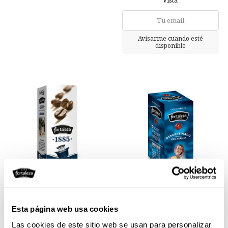
Vista
Café 1885 Descafeinado 10
Café Unidosis Descafeinado 25
Esta página web usa cookies
cápsulas
uds
Las cookies de este sitio web se usan para personalizar