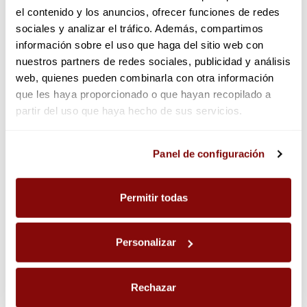
5,62 €
11,61 €
el contenido y los anuncios, ofrecer funciones de redes
sociales y analizar el tráfico. Además, compartimos
Añadir
Añadir
información sobre el uso que haga del sitio web con
nuestros partners de redes sociales, publicidad y análisis
web, quienes pueden combinarla con otra información
que les haya proporcionado o que hayan recopilado a
partir del uso que haya hecho de sus servicios.
Las cookies utilizadas en este sitio web pueden ser
Panel de configuración
consultadas en el panel de configuración, donde podrá
ajustar sus preferencias en cualquier momento.
Permitir todas
Personalizar
Café Descafeinado 20 cápsulas
Café Molido Descafeinado 400g
Fortaleza Platinium
Rechazar
8,89 €
Agotado temporalmente