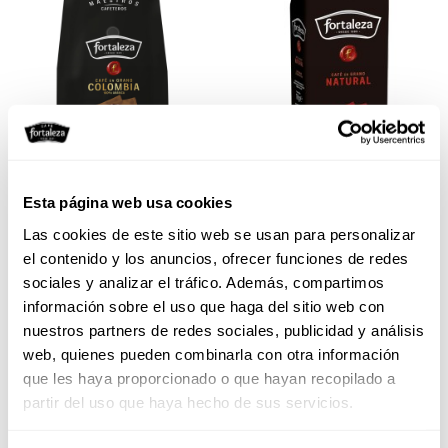
Café Grano Colombia 500g
Café Grano Natural 1Kg
Esta página web usa cookies
Las cookies de este sitio web se usan para personalizar
12,99 €
el contenido y los anuncios, ofrecer funciones de redes
Agotado temporalmente
sociales y analizar el tráfico. Además, compartimos
19,99 €
Añadir
información sobre el uso que haga del sitio web con
Vista
nuestros partners de redes sociales, publicidad y análisis
web, quienes pueden combinarla con otra información
que les haya proporcionado o que hayan recopilado a
partir del uso que haya hecho de sus servicios.